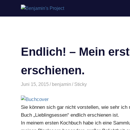
Benjamin's
Zum
Project
Inhalt
springen
Endlich! – Mein ers
erschienen.
Juni 15, 2015
benjamin
Sticky
Sie können sich gar nicht vorstellen, wie sehr ich
Buch „Lieblingsessen“ endlich erschienen ist.
In meinem ersten Kochbuch habe ich eine Sammlu