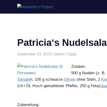
Benjamin's
Zum
Project
Inhalt
springen
Patricia‘s Nudelsala
September 19, 2023
admin
Salat
Zutaten:
500 g
Nudeln
(z. B. 
Tomate
n, 100 g schwarze
Oliven
ohne Stein, 2
Kn
1/4 l Öl, frisch gemahlener Pfeffer, 250 g Feta
Käs
Zubereitung: