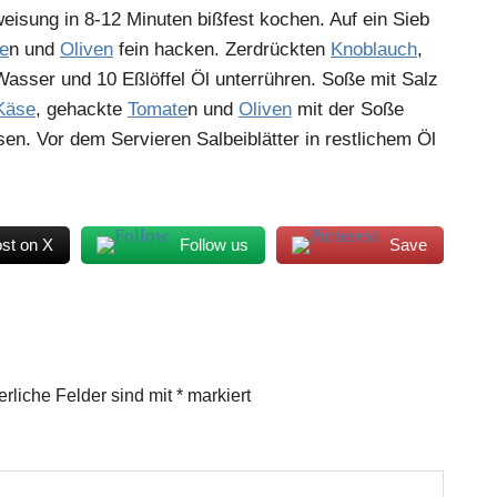
isung in 8-12 Minuten bißfest kochen. Auf ein Sieb
e
n und
Oliven
fein hacken. Zerdrückten
Knoblauch
,
Wasser und 10 Eßlöffel Öl unterrühren. Soße mit Salz
Käse
, gehackte
Tomate
n und
Oliven
mit der Soße
n. Vor dem Servieren Salbeiblätter in restlichem Öl
st on X
Follow us
Save
erliche Felder sind mit
*
markiert