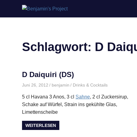
Benjamin's
Zum
Project
Inhalt
springen
Schlagwort:
D Daiqu
D Daiquiri (DS)
Juni 26, 2012
benjamin
Drinks & Cocktails
5 cl Havana 3 Anos, 3 cl
Sahne
, 2 cl Zuckersirup,
Schake auf Würfel, Strain ins gekühlte Glas,
Limettenscheibe
WEITERLESEN