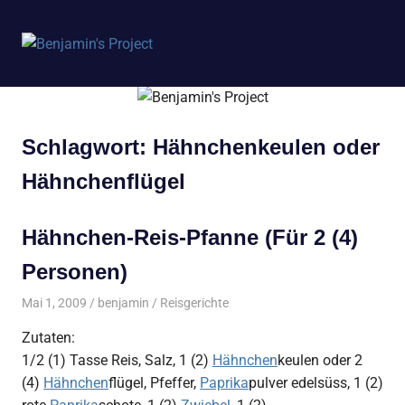
Benjamin's
MENÜ
Project
Zum
Inhalt
springen
Schlagwort:
Hähnchenkeulen oder
Hähnchenflügel
Hähnchen-Reis-Pfanne (Für 2 (4)
Personen)
Mai 1, 2009
benjamin
Reisgerichte
Zutaten:
1/2 (1) Tasse Reis, Salz, 1 (2)
Hähnchen
keulen oder 2
(4)
Hähnchen
flügel, Pfeffer,
Paprika
pulver edelsüss, 1 (2)