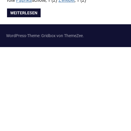
rote
Paprika
schote, 1 (2)
Zwiebel
, 1 (2)
WEITERLESEN
WordPress-Theme: Gridbox von ThemeZee.