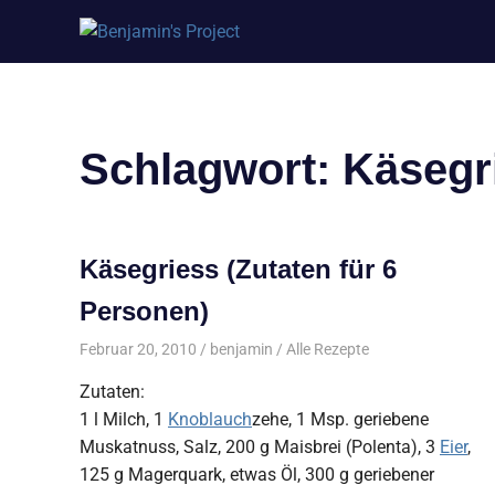
Benjamin's
Zum
Project
Inhalt
springen
Schlagwort:
Käsegr
Käsegriess (Zutaten für 6
Personen)
Februar 20, 2010
benjamin
Alle Rezepte
Zutaten:
1 l Milch, 1
Knoblauch
zehe, 1 Msp. geriebene
Muskatnuss, Salz, 200 g Maisbrei (Polenta), 3
Eier
,
125 g Magerquark, etwas Öl, 300 g geriebener