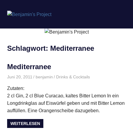
Benjamin's
MENÜ
Project
Zum
Inhalt
springen
Schlagwort:
Mediterranee
Mediterranee
Juni 20, 2011
benjamin
Drinks & Cocktails
Zutaten:
2 cl Gin, 2 cl Blue Curacao, kaltes Bitter Lemon In ein
Longdrinkglas auf Eiswürfel geben und mit Bitter Lemon
auffüllen. Eine Orangenscheibe dazugeben.
WEITERLESEN