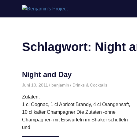
Benjamin's
Zum
Project
Inhalt
springen
Schlagwort:
Night 
Night and Day
Juni 10, 2011
benjamin
Drinks & Cocktails
Zutaten:
1 cl Cognac, 1 cl Apricot Brandy, 4 cl Orangensaft,
10 cl kalter Champagner Die Zutaten -ohne
Champagner- mit Eiswürfeln im Shaker schütteln
und