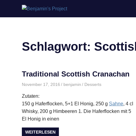
Benjamin's
Zum
Project
Inhalt
springen
Schlagwort:
Scottis
Traditional Scottish Cranachan
November 17, 2016
benjamin
Desserts
Zutaten:
150 g Haferflocken, 5+1 El Honig, 250 g
Sahne
, 4 cl
Whisky, 200 g Himbeeren 1. Die Haferflocken mit 5
El Honig in einen
WEITERLESEN