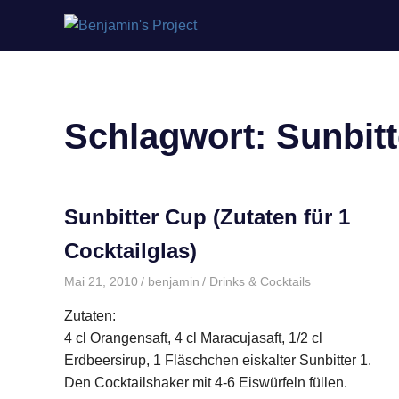
Benjamin's
Zum
Project
Inhalt
springen
Schlagwort:
Sunbit
Sunbitter Cup (Zutaten für 1
Cocktailglas)
Mai 21, 2010
benjamin
Drinks & Cocktails
Zutaten:
4 cl Orangensaft, 4 cl Maracujasaft, 1/2 cl
Erdbeersirup, 1 Fläschchen eiskalter Sunbitter 1.
Den Cocktailshaker mit 4-6 Eiswürfeln füllen.