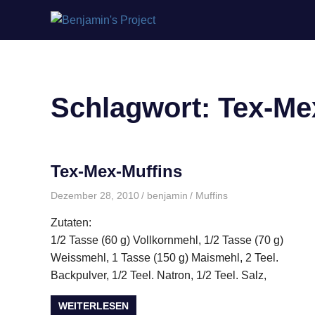
Benjamin's
Zum
Project
Inhalt
springen
Schlagwort:
Tex-Me
Tex-Mex-Muffins
Dezember 28, 2010
benjamin
Muffins
Zutaten:
1/2 Tasse (60 g) Vollkornmehl, 1/2 Tasse (70 g)
Weissmehl, 1 Tasse (150 g) Maismehl, 2 Teel.
Backpulver, 1/2 Teel. Natron, 1/2 Teel. Salz,
WEITERLESEN