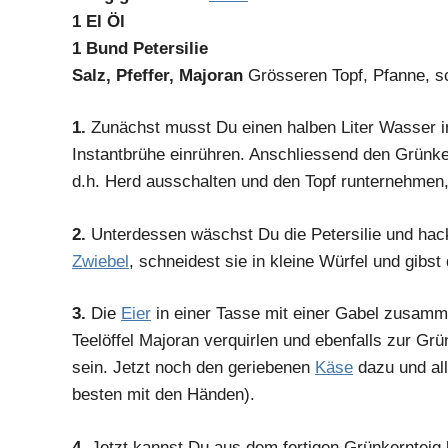
1 El Öl
1 Bund Petersilie
Salz, Pfeffer, Majoran
Grösseren Topf, Pfanne, s
1.
Zunächst musst Du einen halben Liter Wasser i
Instantbrühe einrühren. Anschliessend den Grünke
d.h. Herd ausschalten und den Topf runternehmen
2.
Unterdessen wäschst Du die Petersilie und hacks
Zwiebel
, schneidest sie in kleine Würfel und gibs
3.
Die
Eier
in einer Tasse mit einer Gabel zusamm
Teelöffel Majoran verquirlen und ebenfalls zur Gr
sein. Jetzt noch den geriebenen
Käse
dazu und all
besten mit den Händen).
4.
Jetzt kannst Du aus dem fertigen Grünkernteig kl