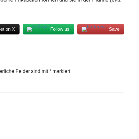
st on X
Follow us
Save
erliche Felder sind mit
*
markiert