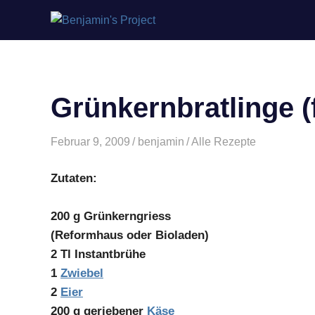
Benjamin's
Zum
Project
Inhalt
springen
Grünkernbratlinge (
Februar 9, 2009
benjamin
Alle Rezepte
Zutaten:
200 g Grünkerngriess
(Reformhaus oder Bioladen)
2 Tl Instantbrühe
1
Zwiebel
2
Eier
200 g geriebener
Käse