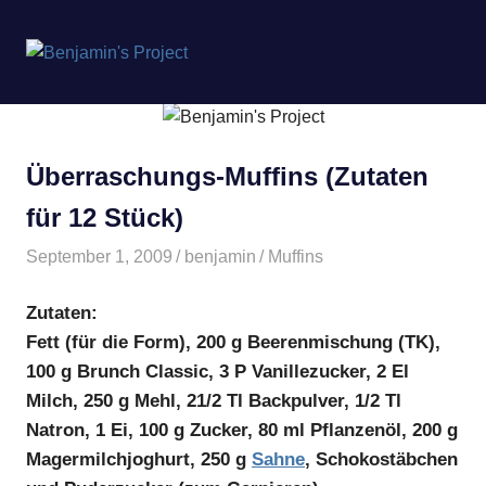
Benjamin's
MENÜ
Project
Zum
Inhalt
springen
Überraschungs-Muffins (Zutaten
für 12 Stück)
September 1, 2009
benjamin
Muffins
Zutaten:
Fett (für die Form), 200 g Beerenmischung (TK),
100 g Brunch Classic, 3 P Vanillezucker, 2 El
Milch, 250 g Mehl, 21/2 Tl Backpulver, 1/2 Tl
Natron, 1 Ei, 100 g Zucker, 80 ml Pflanzenöl, 200 g
Magermilchjoghurt, 250 g
Sahne
, Schokostäbchen