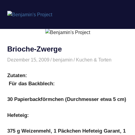
Benjamin's
MENÜ
Project
Zum
Inhalt
springen
Brioche-Zwerge
Dezember 15, 2009
benjamin
Kuchen & Torten
Zutaten:
Für das Backblech:
30 Papierbackförmchen (Durchmesser etwa 5 cm)
Hefeteig:
375 g Weizenmehl, 1 Päckchen Hefeteig Garant, 1