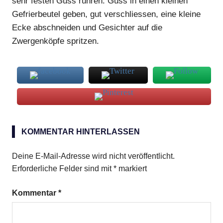
sehr festen Guss rühren. Guss in einen kleinen
Gefrierbeutel geben, gut verschliessen, eine kleine
Ecke abschneiden und Gesichter auf die
Zwergenköpfe spritzen.
Brioche-
Zwerge
KOMMENTAR HINTERLASSEN
Deine E-Mail-Adresse wird nicht veröffentlicht.
Erforderliche Felder sind mit
*
markiert
Kommentar
*