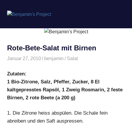
Benjamin's
MENÜ
Project
Zum
Inhalt
springen
Rote-Bete-Salat mit Birnen
Januar 27, 2010
benjamin
Salat
Zutaten:
1 Bio-Zitrone, Salz, Pfeffer, Zucker, 8 El
kaltgepresstes Rapsöl, 1 Zweig Rosmarin, 2 feste
Birnen, 2 rote Beete (a 200 g)
1.
Die Zitrone heiss abspülen. Die Schale fein
abreiben und den Saft auspressen.