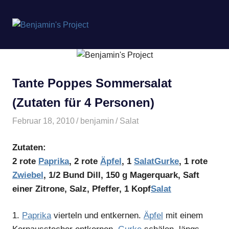
Benjamin's
MENÜ
Project
Zum
Inhalt
springen
Tante Poppes Sommersalat
(Zutaten für 4 Personen)
Februar 18, 2010
benjamin
Salat
Zutaten:
2 rote
Paprika
, 2 rote
Äpfel
, 1
Salat
Gurke
, 1 rote
Zwiebel
, 1/2 Bund Dill, 150 g Magerquark, Saft
einer Zitrone, Salz, Pfeffer, 1 Kopf
Salat
1.
Paprika
vierteln und entkernen.
Äpfel
mit einem