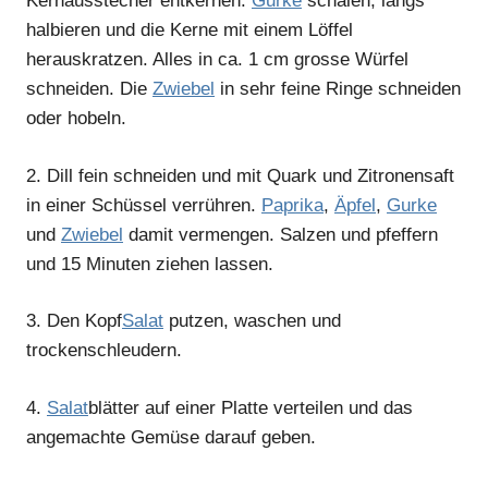
Kernausstecher entkernen.
Gurke
schälen, längs
halbieren und die Kerne mit einem Löffel
herauskratzen. Alles in ca. 1 cm grosse Würfel
schneiden. Die
Zwiebel
in sehr feine Ringe schneiden
oder hobeln.
2.
Dill fein schneiden und mit Quark und Zitronensaft
in einer Schüssel verrühren.
Paprika
,
Äpfel
,
Gurke
und
Zwiebel
damit vermengen. Salzen und pfeffern
und 15 Minuten ziehen lassen.
3.
Den Kopf
Salat
putzen, waschen und
trockenschleudern.
4.
Salat
blätter auf einer Platte verteilen und das
angemachte Gemüse darauf geben.