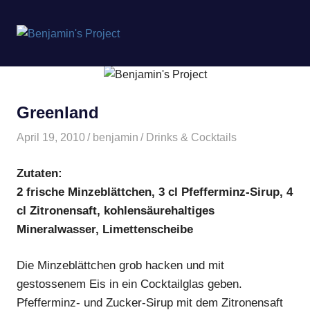
Benjamin's
MENÜ
Project
Zum
Inhalt
springen
Greenland
April 19, 2010
benjamin
Drinks & Cocktails
Zutaten:
2 frische Minzeblättchen, 3 cl Pfefferminz-Sirup, 4
cl Zitronensaft, kohlensäurehaltiges
Mineralwasser, Limettenscheibe
Die Minzeblättchen grob hacken und mit
gestossenem Eis in ein Cocktailglas geben.
Pfefferminz- und Zucker-Sirup mit dem Zitronensaft