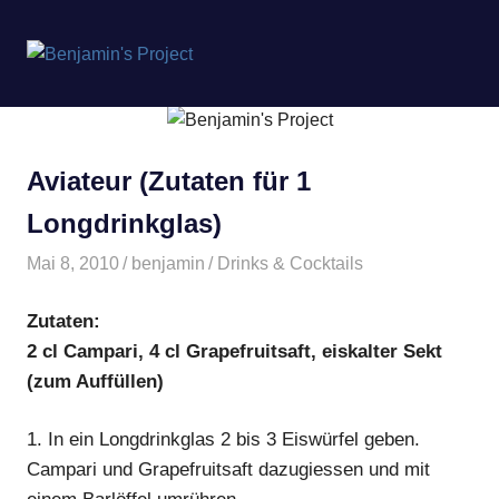
Benjamin's
MENÜ
Project
Zum
Inhalt
springen
Aviateur (Zutaten für 1
Longdrinkglas)
Mai 8, 2010
benjamin
Drinks & Cocktails
Zutaten:
2 cl Campari, 4 cl Grapefruitsaft, eiskalter Sekt
(zum Auffüllen)
1.
In ein Longdrinkglas 2 bis 3 Eiswürfel geben.
Campari und Grapefruitsaft dazugiessen und mit