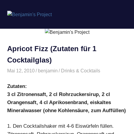
Benjamin's
MENÜ
Project
Zum
Inhalt
springen
Apricot Fizz (Zutaten für 1
Cocktailglas)
Mai 12, 2010
benjamin
Drinks & Cocktails
Zutaten:
3 cl Zitronensaft, 2 cl Rohrzuckersirup, 2 cl
Orangensaft, 4 cl Aprikosenbrand, eiskaltes
Mineralwasser (ohne Kohlensäure, zum Auffüllen)
1.
Den Cocktailshaker mit 4-6 Eiswürfeln füllen.