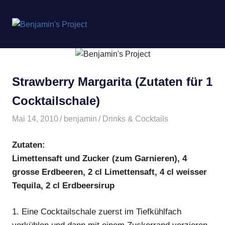
Benjamin's
MENÜ
Project
Zum
Inhalt
springen
Strawberry Margarita (Zutaten für 1
Cocktailschale)
Mai 14, 2010
benjamin
Drinks & Cocktails
Zutaten:
Limettensaft und Zucker (zum Garnieren), 4
grosse Erdbeeren, 2 cl Limettensaft, 4 cl weisser
Tequila, 2 cl Erdbeersirup
1.
Eine Cocktailschale zuerst im Tiefkühlfach