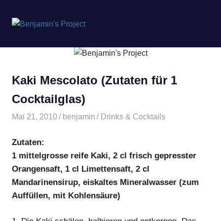
Benjamin's
MENÜ
Project
Zum
Inhalt
springen
Kaki Mescolato (Zutaten für 1
Cocktailglas)
Mai 21, 2010
benjamin
Drinks & Cocktails
Zutaten:
1 mittelgrosse reife Kaki, 2 cl frisch gepresster
Orangensaft, 1 cl Limettensaft, 2 cl
Mandarinensirup, eiskaltes Mineralwasser (zum
Auffüllen, mit Kohlensäure)