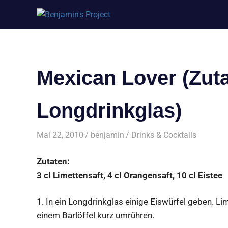
Benjamin's
Zum
Project
Inhalt
springen
Mexican Lover (Zuta
Longdrinkglas)
Mai 22, 2010
benjamin
Drinks & Cocktails
Zutaten:
3 cl Limettensaft, 4 cl Orangensaft, 10 cl Eistee
1.
In ein Longdrinkglas einige Eiswürfel geben. L
einem Barlöffel kurz umrühren.