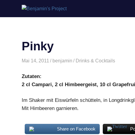
Benjamin's
Zum
Project
Inhalt
springen
Pinky
Mai 14, 2011
benjamin
Drinks & Cocktails
Zutaten:
2 cl Campari, 2 cl Himbeergeist, 10 cl Grapefrui
Im Shaker mit Eiswürfeln schütteln, in Longdrinkgl
Mit Himbeeren garnieren.
Share on Facebook
Po