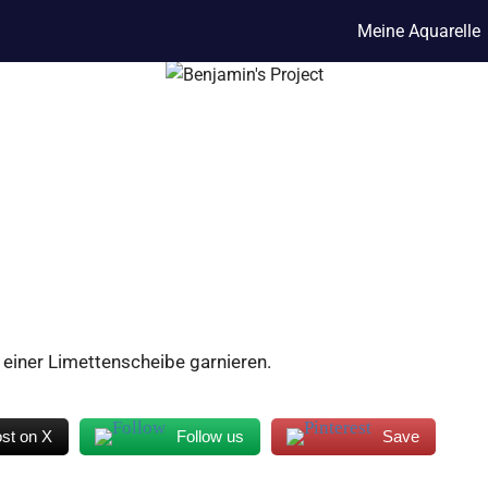
Meine Aquarelle
 einer Limettenscheibe garnieren.
st on X
Follow us
Save