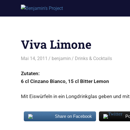
Benjamin's
Zum
Project
Inhalt
springen
Viva Limone
Mai 14, 2011
benjamin
Drinks & Cocktails
Zutaten:
6 cl Cinzano Bianco, 15 cl Bitter Lemon
Mit Eiswürfeln in ein Longdrinkglas geben und mit
Share on Facebook
Po