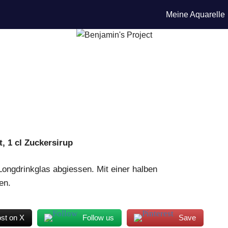
Meine Aquarelle
t, 1 cl Zuckersirup
 Longdrinkglas abgiessen. Mit einer halben
en.
st on X
Follow us
Save