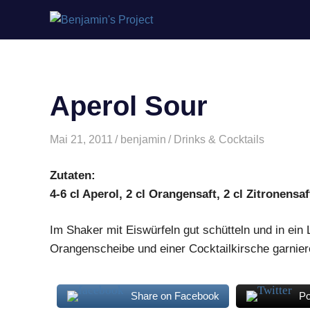
Benjamin's
Zum
Project
Inhalt
springen
Aperol Sour
Mai 21, 2011
benjamin
Drinks & Cocktails
Zutaten:
4-6 cl Aperol, 2 cl Orangensaft, 2 cl Zitronensaf
Im Shaker mit Eiswürfeln gut schütteln und in ein
Orangenscheibe und einer Cocktailkirsche garnier
Share on Facebook
Po