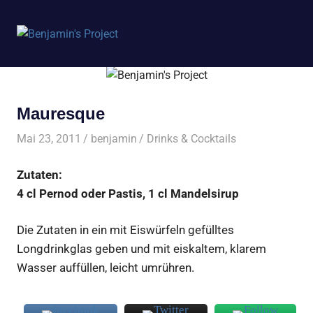
Benjamin's
MENÜ
Project
Zum
Inhalt
springen
Mauresque
Mai 23, 2011
benjamin
Drinks & Cocktails
Zutaten:
4 cl Pernod oder Pastis, 1 cl Mandelsirup
Die Zutaten in ein mit Eiswürfeln gefülltes
Longdrinkglas geben und mit eiskaltem, klarem
Wasser auffüllen, leicht umrühren.