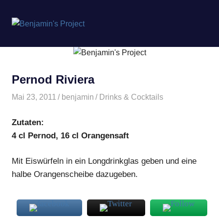
Benjamin's
MENÜ
Project
Zum
Inhalt
springen
Pernod Riviera
Mai 23, 2011
benjamin
Drinks & Cocktails
Zutaten:
4 cl Pernod, 16 cl Orangensaft
Mit Eiswürfeln in ein Longdrinkglas geben und eine
halbe Orangenscheibe dazugeben.