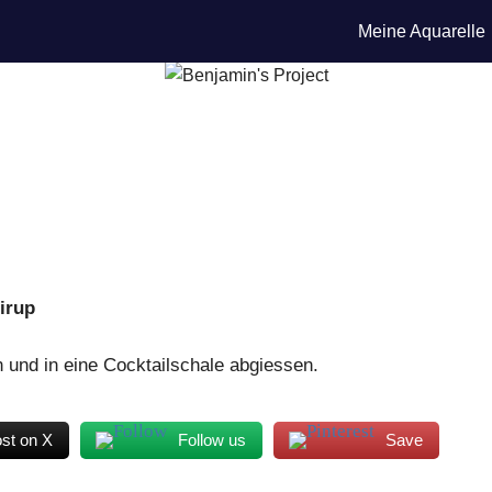
Meine Aquarelle
sirup
n und in eine Cocktailschale abgiessen.
st on X
Follow us
Save