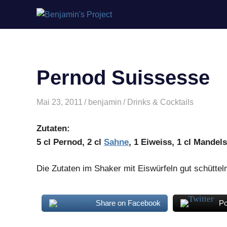
Benjamin's
Zum
Project
Inhalt
springen
Pernod Suissesse
Mai 23, 2011
benjamin
Drinks & Cocktails
Zutaten:
5 cl Pernod, 2 cl
Sahne
, 1 Eiweiss, 1 cl Mandel
Die Zutaten im Shaker mit Eiswürfeln gut schüttel
Share on Facebook
Po