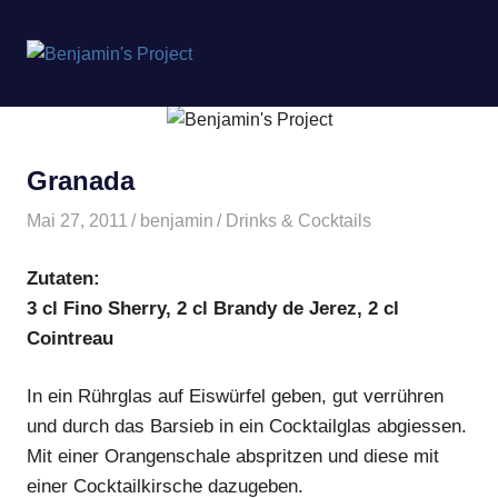
Benjamin's
MENÜ
Project
Zum
Inhalt
springen
Granada
Mai 27, 2011
benjamin
Drinks & Cocktails
Zutaten:
3 cl Fino Sherry, 2 cl Brandy de Jerez, 2 cl
Cointreau
In ein Rührglas auf Eiswürfel geben, gut verrühren
und durch das Barsieb in ein Cocktailglas abgiessen.
Mit einer Orangenschale abspritzen und diese mit
einer Cocktailkirsche dazugeben.