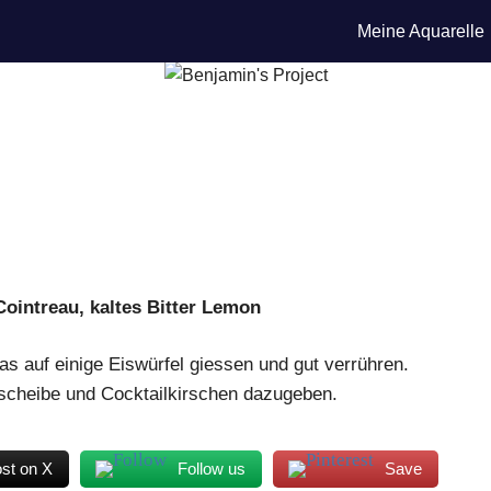
Meine Aquarelle
Cointreau, kaltes Bitter Lemon
as auf einige Eiswürfel giessen und gut verrühren.
nscheibe und Cocktailkirschen dazugeben.
st on X
Follow us
Save