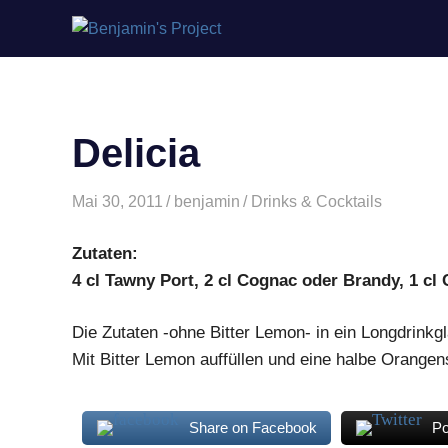
Benjamin's
Zum
Project
Inhalt
springen
Delicia
Mai 30, 2011
benjamin
Drinks & Cocktails
Zutaten:
4 cl Tawny Port, 2 cl Cognac oder Brandy, 1 cl 
Die Zutaten -ohne Bitter Lemon- in ein Longdrinkgl
Mit Bitter Lemon auffüllen und eine halbe Orange
Share on Facebook
Po