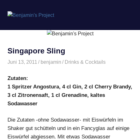
Benjamin's
MENÜ
Project
Zum
Inhalt
springen
Singapore Sling
Juni 13, 2011
benjamin
Drinks & Cocktails
Zutaten:
1 Spritzer Angostura, 4 cl Gin, 2 cl Cherry Brandy,
3 cl Zitronensaft, 1 cl Grenadine, kaltes
Sodawasser
Die Zutaten -ohne Sodawasser- mit Eiswürfeln im
Shaker gut schütteln und in ein Fancyglas auf einige
Eiswürfel abgiessen. Mit etwas Sodawasser