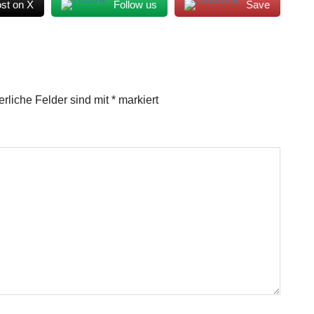
st on X
Follow us
Save
erliche Felder sind mit
*
markiert