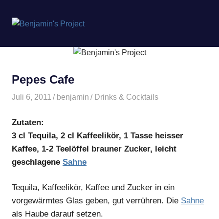
Benjamin's
MENÜ
Project
Zum
Inhalt
springen
Pepes Cafe
Juli 6, 2011
benjamin
Drinks & Cocktails
Zutaten:
3 cl Tequila, 2 cl Kaffeelikör, 1 Tasse heisser
Kaffee, 1-2 Teelöffel brauner Zucker, leicht
geschlagene
Sahne
Tequila, Kaffeelikör, Kaffee und Zucker in ein
vorgewärmtes Glas geben, gut verrühren. Die
Sahne
als Haube darauf setzen.