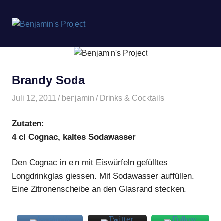
Benjamin's
MENÜ
Project
Zum
Inhalt
springen
Brandy Soda
Juli 12, 2011
benjamin
Drinks & Cocktails
Zutaten:
4 cl Cognac, kaltes Sodawasser
Den Cognac in ein mit Eiswürfeln gefülltes
Longdrinkglas giessen. Mit Sodawasser auffüllen.
Eine Zitronenscheibe an den Glasrand stecken.