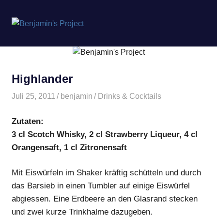
Benjamin's
MENÜ
Project
Zum
Inhalt
springen
Highlander
Juli 25, 2011
benjamin
Drinks & Cocktails
Zutaten:
3 cl Scotch Whisky, 2 cl Strawberry Liqueur, 4 cl
Orangensaft, 1 cl Zitronensaft
Mit Eiswürfeln im Shaker kräftig schütteln und durch
das Barsieb in einen Tumbler auf einige Eiswürfel
abgiessen. Eine Erdbeere an den Glasrand stecken
und zwei kurze Trinkhalme dazugeben.