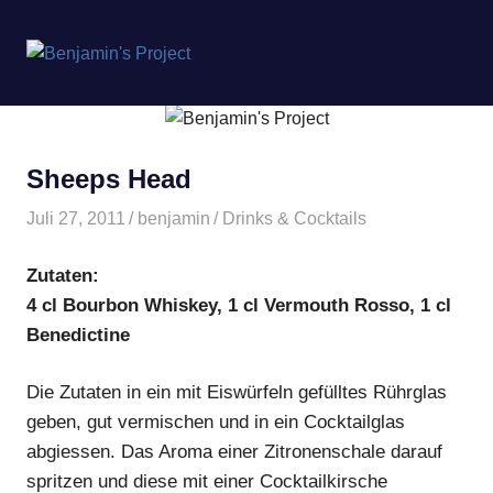
Benjamin's
MENÜ
Project
Zum
Inhalt
springen
Sheeps Head
Juli 27, 2011
benjamin
Drinks & Cocktails
Zutaten:
4 cl Bourbon Whiskey, 1 cl Vermouth Rosso, 1 cl
Benedictine
Die Zutaten in ein mit Eiswürfeln gefülltes Rührglas
geben, gut vermischen und in ein Cocktailglas
abgiessen. Das Aroma einer Zitronenschale darauf
spritzen und diese mit einer Cocktailkirsche