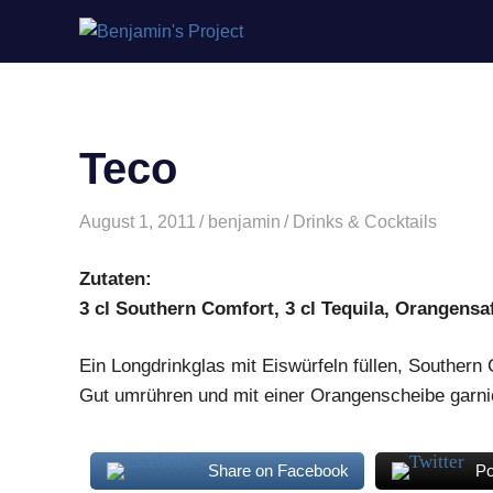
Benjamin's
Zum
Project
Inhalt
springen
Teco
August 1, 2011
benjamin
Drinks & Cocktails
Zutaten:
3 cl Southern Comfort, 3 cl Tequila, Orangensa
Ein Longdrinkglas mit Eiswürfeln füllen, Southern
Gut umrühren und mit einer Orangenscheibe garni
Share on Facebook
Po