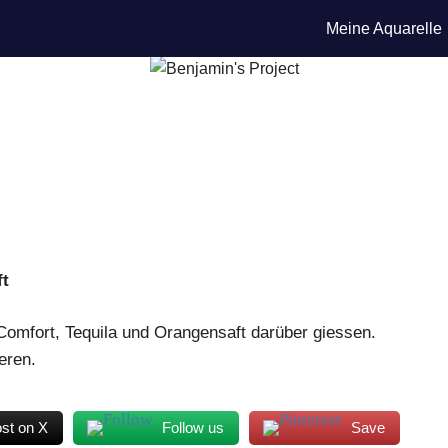
Meine Aquarelle
ft
 Comfort, Tequila und Orangensaft darüber giessen.
eren.
st on X
Follow us
Save