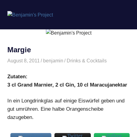
Benjamin's
MENÜ
Project
Zum
Inhalt
springen
Margie
August 8, 2011
benjamin
Drinks & Cocktails
Zutaten:
3 cl Grand Marnier, 2 cl Gin, 10 cl Maracujanektar
In ein Longdrinkglas auf einige Eiswürfel geben und
gut umrühren. Eine halbe Orangenscheibe
dazugeben.