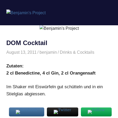
Benjamin's
MENÜ
Project
Zum
Inhalt
springen
DOM Cocktail
August 13, 2011
benjamin
Drinks & Cocktails
Zutaten:
2 cl Benedictine, 4 cl Gin, 2 cl Orangensaft
Im Shaker mit Eiswürfeln gut schütteln und in ein
Stielglas abgiessen.