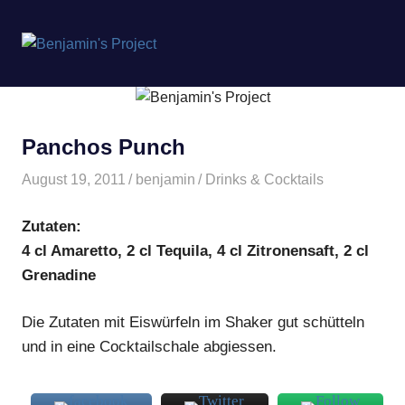
Benjamin's
MENÜ
Project
Zum
Inhalt
springen
Panchos Punch
August 19, 2011
benjamin
Drinks & Cocktails
Zutaten:
4 cl Amaretto, 2 cl Tequila, 4 cl Zitronensaft, 2 cl
Grenadine
Die Zutaten mit Eiswürfeln im Shaker gut schütteln
und in eine Cocktailschale abgiessen.