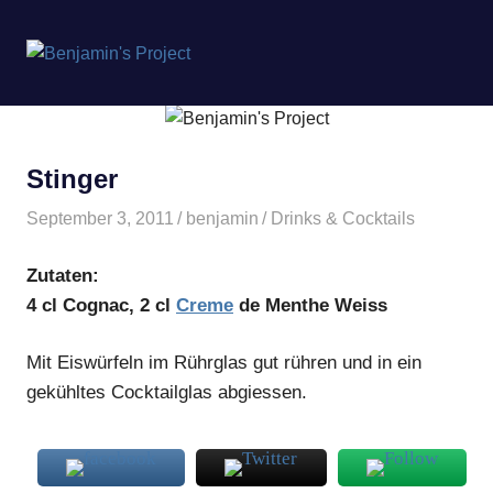
Benjamin's
MENÜ
Project
Zum
Inhalt
springen
Stinger
September 3, 2011
benjamin
Drinks & Cocktails
Zutaten:
4 cl Cognac, 2 cl
Creme
de Menthe Weiss
Mit Eiswürfeln im Rührglas gut rühren und in ein
gekühltes Cocktailglas abgiessen.