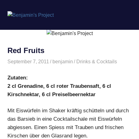
Benjamin's
MENÜ
Project
Zum
Inhalt
springen
Red Fruits
September 7, 2011
benjamin
Drinks & Cocktails
Zutaten:
2 cl Grenadine, 6 cl roter Traubensaft, 6 cl
Kirschnektar, 6 cl Preiselbeernektar
Mit Eiswürfeln im Shaker kräftig schütteln und durch
das Barsieb in eine Cocktailschale mit Eiswürfeln
abgiessen. Einen Spiess mit Trauben und frischen
Kirschen über den Glasrand legen.