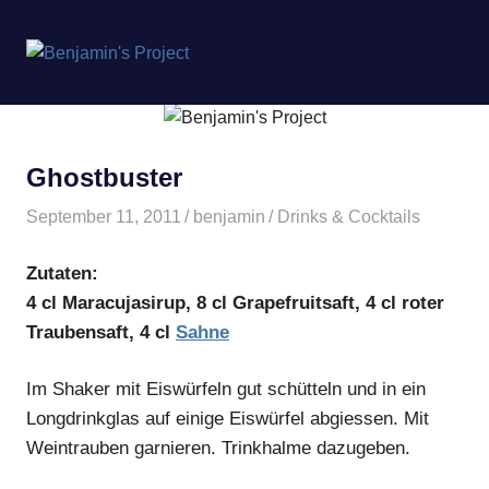
Benjamin's
MENÜ
Project
Zum
Inhalt
springen
Ghostbuster
September 11, 2011
benjamin
Drinks & Cocktails
Zutaten:
4 cl Maracujasirup, 8 cl Grapefruitsaft, 4 cl roter
Traubensaft, 4 cl
Sahne
Im Shaker mit Eiswürfeln gut schütteln und in ein
Longdrinkglas auf einige Eiswürfel abgiessen. Mit
Weintrauben garnieren. Trinkhalme dazugeben.