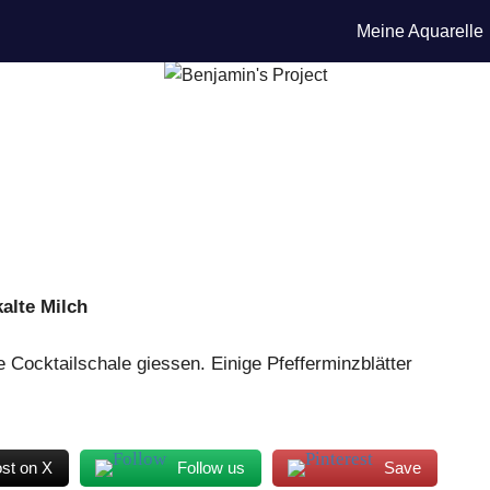
Meine Aquarelle
kalte Milch
 Cocktailschale giessen. Einige Pfefferminzblätter
st on X
Follow us
Save