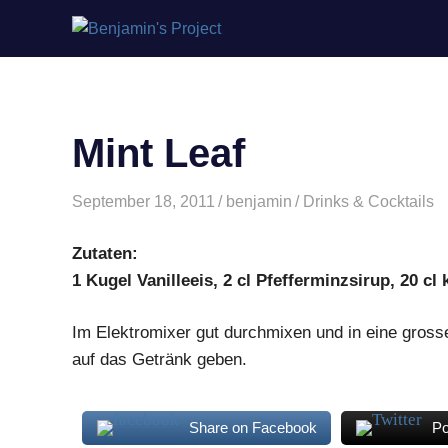
Benjamin's
Zum
Project
Inhalt
springen
Mint Leaf
September 18, 2011
benjamin
Drinks & Cocktails
Zutaten:
1 Kugel Vanilleeis, 2 cl Pfefferminzsirup, 20 cl 
Im Elektromixer gut durchmixen und in eine grosse
auf das Getränk geben.
Share on Facebook
Po