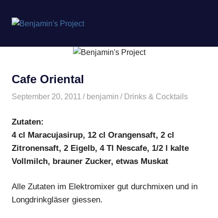
Benjamin's
MENÜ
Project
Zum
Inhalt
springen
Cafe Oriental
September 20, 2011
benjamin
Drinks & Cocktails
Zutaten:
4 cl Maracujasirup, 12 cl Orangensaft, 2 cl
Zitronensaft, 2 Eigelb, 4 Tl Nescafe, 1/2 l kalte
Vollmilch, brauner Zucker, etwas Muskat
Alle Zutaten im Elektromixer gut durchmixen und in
Longdrinkgläser giessen.