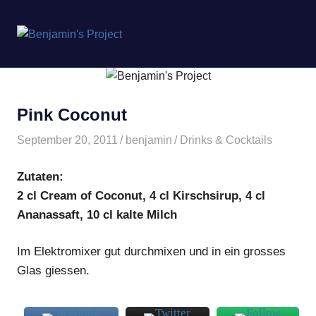
Benjamin's
MENÜ
Project
Zum
Inhalt
springen
Pink Coconut
September 20, 2011
benjamin
Drinks & Cocktails
Zutaten:
2 cl Cream of Coconut, 4 cl Kirschsirup, 4 cl
Ananassaft, 10 cl kalte Milch
Im Elektromixer gut durchmixen und in ein grosses
Glas giessen.