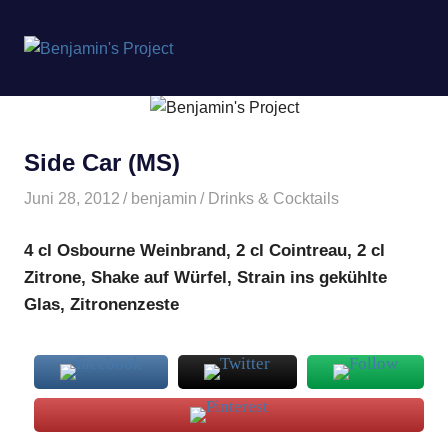
Benjamin's
MENÜ
Project
Zum
Inhalt
springen
Side Car (MS)
Juni 28, 2012
benjamin
Drinks & Cocktails
4 cl Osbourne Weinbrand, 2 cl Cointreau, 2 cl
Zitrone, Shake auf Würfel, Strain ins gekühlte
Glas, Zitronenzeste