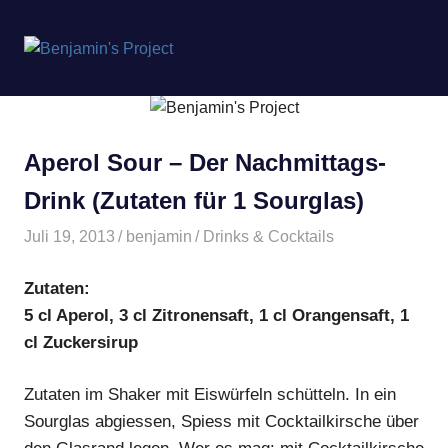
Benjamin's
MENÜ
Project
Zum
Inhalt
springen
Aperol Sour – Der Nachmittags-
Drink (Zutaten für 1 Sourglas)
Juli 19, 2013
benjamin
Drinks & Cocktails
Zutaten:
5 cl Aperol, 3 cl Zitronensaft, 1 cl Orangensaft, 1
cl Zuckersirup
Zutaten im Shaker mit Eiswürfeln schütteln. In ein
Sourglas abgiessen, Spiess mit Cocktailkirsche über