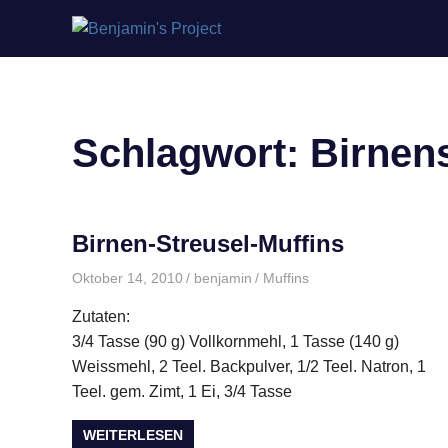
Benjamin's
Zum
Project
Inhalt
springen
Schlagwort:
Birnen
Birnen-Streusel-Muffins
Oktober 14, 2010
benjamin
Muffins
Zutaten:
3/4 Tasse (90 g) Vollkornmehl, 1 Tasse (140 g)
Weissmehl, 2 Teel. Backpulver, 1/2 Teel. Natron, 1
Teel. gem. Zimt, 1 Ei, 3/4 Tasse
WEITERLESEN