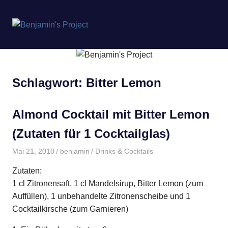
Benjamin's
MENÜ
Project
Zum
Inhalt
springen
Schlagwort:
Bitter Lemon
Almond Cocktail mit Bitter Lemon
(Zutaten für 1 Cocktailglas)
Mai 21, 2010
benjamin
Drinks & Cocktails
Zutaten:
1 cl Zitronensaft, 1 cl Mandelsirup, Bitter Lemon (zum
Auffüllen), 1 unbehandelte Zitronenscheibe und 1
Cocktailkirsche (zum Garnieren)