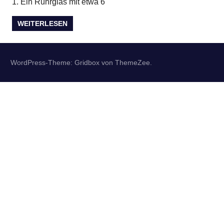
1.
Ein Rührglas mit etwa 6
WEITERLESEN
WordPress-Theme: Gridbox von ThemeZee.