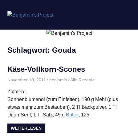
Benjamin's
MENÜ
Project
Zum
Inhalt
springen
Schlagwort:
Gouda
Käse-Vollkorn-Scones
November 10, 2011
benjamin
Alle Rezepte
Zutaten:
Sonnenblumenöl (zum Einfetten), 190 g Mehl (plus
etwas mehr zum Bestäuben), 2 Tl Backpulver, 1 Tl
Dijon-Senf, 1 Tl Salz, 45 g
Butter
, 125
WEITERLESEN